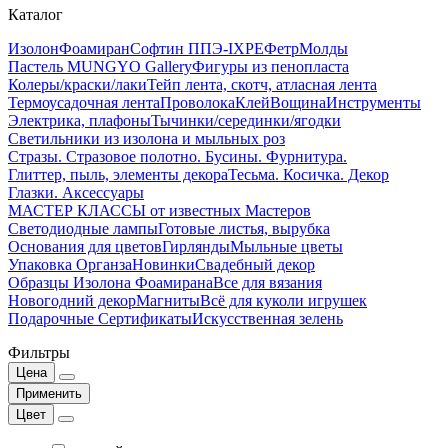
Каталог
Изолон
Фоамиран
Софтин ППЭ-IXPE
Фетр
Молды
Пастель MUNGYO Gallery
Фигуры из пенопласта
Колеры/краски/лаки
Тейп лента, скотч, атласная лента
Термоусадочная лента
Проволока
Клей
Вощина
Инструменты
Электрика, плафоны
Тычинки/серединки/ягодки
Светильники из изолона и мыльных роз
Стразы. Стразовое полотно. Бусины. Фурнитура.
Глиттер, пыль, элементы декора
Тесьма. Косичка. Декор
Глазки. Аксессуары
МАСТЕР КЛАССЫ от известных Мастеров
Светодиодные лампы
Готовые листья, вырубка
Основания для цветов
Гирлянды
Мыльные цветы
Упаковка Органза
Новинки
Свадебный декор
Образцы Изолона Фоамирана
Все для вязания
Новогодний декор
Магниты
Всё для куколи игрушек
Подарочные Сертификаты
Искусственная зелень
Фильтры
Цена
Применить
Цвет