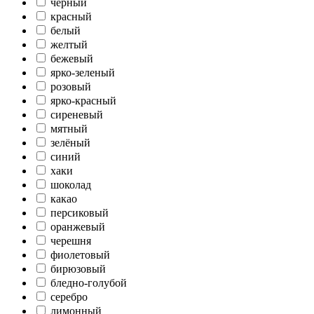
черный
красный
белый
желтый
бежевый
ярко-зеленый
розовый
ярко-красный
сиреневый
мятный
зелёный
синий
хаки
шоколад
какао
персиковый
оранжевый
черешня
фиолетовый
бирюзовый
бледно-голубой
серебро
лимонный