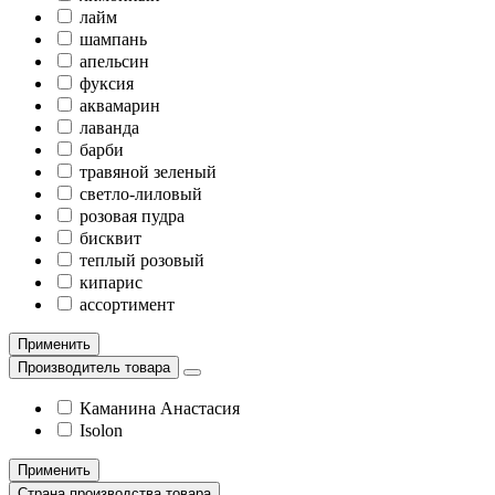
лайм
шампань
апельсин
фуксия
аквамарин
лаванда
барби
травяной зеленый
светло-лиловый
розовая пудра
бисквит
теплый розовый
кипарис
ассортимент
Применить
Производитель товара
Каманина Анастасия
Isolon
Применить
Страна производства товара