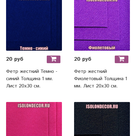
20 руб
20 руб
Фетр жесткий Темно -
Фетр жесткий
синий Толщина 1 мм.
Фиолетовый Толщина 1
Лист 20х30 см.
мм. Лист 20х30 см.