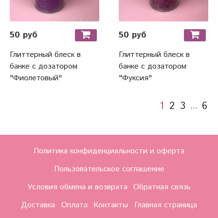
50 руб
50 руб
Глиттерный блеск в
Глиттерный блеск в
банке с дозатором
банке с дозатором
"Фиолетовый"
"Фуксия"
1
2
3
6
…
Политика конфиденциальности и оферта
Пользовательское соглашение
Условия обмена и возврата
Обратная связь
Доставка
Оплата
Контакты
Главная страница