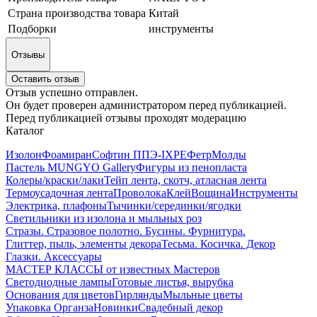
Страна производства товара
Китай
Подборки
инструменты
Отзывы
Оставить отзыв
Отзыв успешно отправлен.
Он будет проверен администратором перед публикацией.
Перед публикацией отзывы проходят модерацию
Каталог
Изолон
Фоамиран
Софтин ППЭ-IXPE
Фетр
Молды
Пастель MUNGYO Gallery
Фигуры из пенопласта
Колеры/краски/лаки
Тейп лента, скотч, атласная лента
Термоусадочная лента
Проволока
Клей
Вощина
Инструменты
Электрика, плафоны
Тычинки/серединки/ягодки
Светильники из изолона и мыльных роз
Стразы. Стразовое полотно. Бусины. Фурнитура.
Глиттер, пыль, элементы декора
Тесьма. Косичка. Декор
Глазки. Аксессуары
МАСТЕР КЛАССЫ от известных Мастеров
Светодиодные лампы
Готовые листья, вырубка
Основания для цветов
Гирлянды
Мыльные цветы
Упаковка Органза
Новинки
Свадебный декор