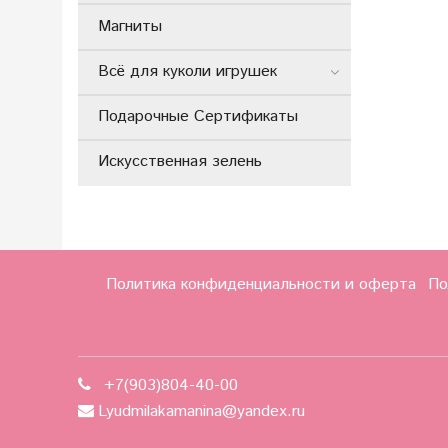
Магниты
Всё для куколи игрушек
Подарочные Сертификаты
Искусственная зелень
Политика конфиденциальности и оферта
По
+7(903)804-40-00
Lyudmilakamanina@yandex.ru