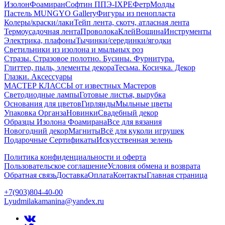
Изолон
Фоамиран
Софтин ППЭ-IXPE
Фетр
Молды
Пастель MUNGYO Gallery
Фигуры из пенопласта
Колеры/краски/лаки
Тейп лента, скотч, атласная лента
Термоусадочная лента
Проволока
Клей
Вощина
Инструменты
Электрика, плафоны
Тычинки/серединки/ягодки
Светильники из изолона и мыльных роз
Стразы. Стразовое полотно. Бусины. Фурнитура.
Глиттер, пыль, элементы декора
Тесьма. Косичка. Декор
Глазки. Аксессуары
МАСТЕР КЛАССЫ от известных Мастеров
Светодиодные лампы
Готовые листья, вырубка
Основания для цветов
Гирлянды
Мыльные цветы
Упаковка Органза
Новинки
Свадебный декор
Образцы Изолона Фоамирана
Все для вязания
Новогодний декор
Магниты
Всё для куколи игрушек
Подарочные Сертификаты
Искусственная зелень
Политика конфиденциальности и оферта
Пользовательское соглашение
Условия обмена и возврата
Обратная связь
Доставка
Оплата
Контакты
Главная страница
+7(903)804-40-00
Lyudmilakamanina@yandex.ru