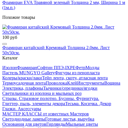
Фоамиран EVA Травяной зеленый Толщина 2 мм, Ширина 1 м
(1м.п.)
Похожие товары
100 руб
Фоамиран китайский Кремовый Толщина 2.0мм. Лист
50х50см.
Каталог
Изолон
Фоамиран
Софтин ППЭ-IXPE
Фетр
Молды
Пастель MUNGYO Gallery
Фигуры из пенопласта
Колеры/краски/лаки
Тейп лента, скотч, атласная лента
Термоусадочная лента
Проволока
Клей
Инструменты
Вощина
Электрика, плафоны
Тычинки/серединки/ягодки
Светильники из изолона и мыльных роз
Стразы. Стразовое полотно. Бусины. Фурнитура.
Глиттер, пыль, элементы декора
Тесьма. Косичка. Декор
Глазки. Аксессуары
МАСТЕР КЛАССЫ от известных Мастеров
Светодиодные лампы
Готовые листья, вырубка
Основания для цветов
Гирлянды
Мыльные цветы