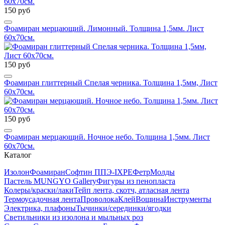
150 руб
Фоамиран мерцающий. Лимонный. Толщина 1,5мм. Лист
60х70см.
150 руб
Фоамиран глиттерный Спелая черника. Толщина 1,5мм, Лист
60х70см.
150 руб
Фоамиран мерцающий. Ночное небо. Толщина 1,5мм. Лист
60х70см.
Каталог
Изолон
Фоамиран
Софтин ППЭ-IXPE
Фетр
Молды
Пастель MUNGYO Gallery
Фигуры из пенопласта
Колеры/краски/лаки
Тейп лента, скотч, атласная лента
Термоусадочная лента
Проволока
Клей
Вощина
Инструменты
Электрика, плафоны
Тычинки/серединки/ягодки
Светильники из изолона и мыльных роз