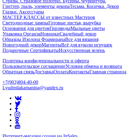
Стразы. Стразовое полотно. Бусины. Фурнитура.
Глиттер, пыль, элементы декора
Тесьма. Косичка. Декор
Глазки. Аксессуары
МАСТЕР КЛАССЫ от известных Мастеров
Светодиодные лампы
Готовые листья, вырубка
Основания для цветов
Гирлянды
Мыльные цветы
Упаковка Органза
Новинки
Свадебный декор
Образцы Изолона Фоамирана
Все для вязания
Новогодний декор
Магниты
Всё для куколи игрушек
Подарочные Сертификаты
Искусственная зелень
Политика конфиденциальности и оферта
Пользовательское соглашение
Условия обмена и возврата
Обратная связь
Доставка
Оплата
Контакты
Главная страница
+7(903)804-40-00
Lyudmilakamanina@yandex.ru
Интернет-магазин создан на InSales