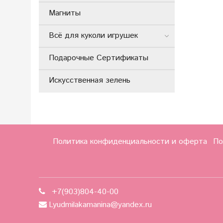
Магниты
Всё для куколи игрушек
Подарочные Сертификаты
Искусственная зелень
Политика конфиденциальности и оферта
По
+7(903)804-40-00
Lyudmilakamanina@yandex.ru