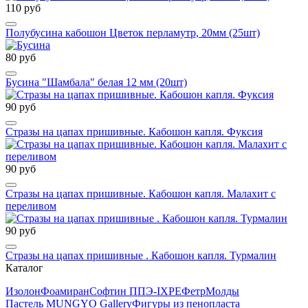
110 руб
Полубусина кабошон Цветок перламутр, 20мм (25шт)
80 руб
Бусина "Шамбала" белая 12 мм (20шт)
90 руб
Стразы на цапах пришивные. Кабошон капля. Фуксия
90 руб
Стразы на цапах пришивные. Кабошон капля. Малахит с
переливом
90 руб
Стразы на цапах пришивные . Кабошон капля. Турмалин
Каталог
Изолон
Фоамиран
Софтин ППЭ-IXPE
Фетр
Молды
Пастель MUNGYO Gallery
Фигуры из пенопласта