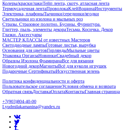
Колеры/краски/лаки
Тейп лента, скотч, атласная лента
Термоусадочная лента
Проволока
Клей
Вощина
Инструменты
Электрика, плафоны
Тычинки/серединки/ягодки
Светильники из изолона и мыльных роз
Стразы. Стразовое полотно. Бусины. Фурнитура.
Глиттер, пыль, элементы декора
Тесьма. Косичка. Декор
Глазки. Аксессуары
МАСТЕР КЛАССЫ от известных Мастеров
Светодиодные лампы
Готовые листья, вырубка
Основания для цветов
Гирлянды
Мыльные цветы
Упаковка Органза
Новинки
Свадебный декор
Образцы Изолона Фоамирана
Все для вязания
Новогодний декор
Магниты
Всё для куколи игрушек
Подарочные Сертификаты
Искусственная зелень
Политика конфиденциальности и оферта
Пользовательское соглашение
Условия обмена и возврата
Обратная связь
Доставка
Оплата
Контакты
Главная страница
+7(903)804-40-00
Lyudmilakamanina@yandex.ru