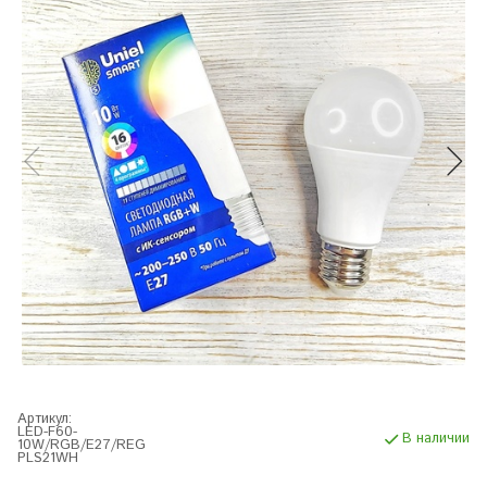
Артикул:
LED-F60-
В наличии
10W/RGB/E27/REG
PLS21WH