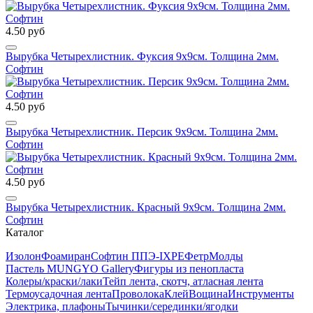
4.50 руб
Вырубка Четырехлистник. Фуксия 9х9см. Толщина 2мм.
Софтин
4.50 руб
Вырубка Четырехлистник. Персик 9х9см. Толщина 2мм.
Софтин
4.50 руб
Вырубка Четырехлистник. Красный 9х9см. Толщина 2мм.
Софтин
Каталог
Изолон
Фоамиран
Софтин ППЭ-IXPE
Фетр
Молды
Пастель MUNGYO Gallery
Фигуры из пенопласта
Колеры/краски/лаки
Тейп лента, скотч, атласная лента
Термоусадочная лента
Проволока
Клей
Вощина
Инструменты
Электрика, плафоны
Тычинки/серединки/ягодки