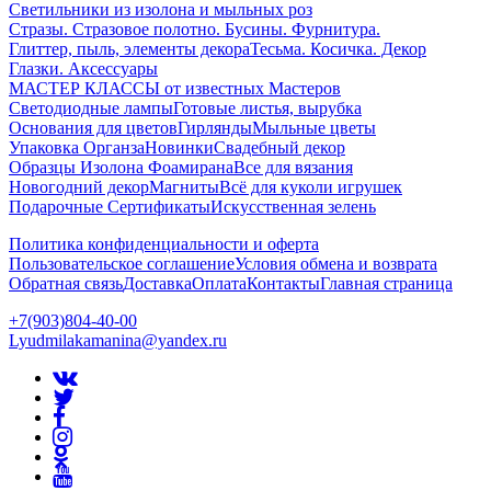
Светильники из изолона и мыльных роз
Стразы. Стразовое полотно. Бусины. Фурнитура.
Глиттер, пыль, элементы декора
Тесьма. Косичка. Декор
Глазки. Аксессуары
МАСТЕР КЛАССЫ от известных Мастеров
Светодиодные лампы
Готовые листья, вырубка
Основания для цветов
Гирлянды
Мыльные цветы
Упаковка Органза
Новинки
Свадебный декор
Образцы Изолона Фоамирана
Все для вязания
Новогодний декор
Магниты
Всё для куколи игрушек
Подарочные Сертификаты
Искусственная зелень
Политика конфиденциальности и оферта
Пользовательское соглашение
Условия обмена и возврата
Обратная связь
Доставка
Оплата
Контакты
Главная страница
+7(903)804-40-00
Lyudmilakamanina@yandex.ru