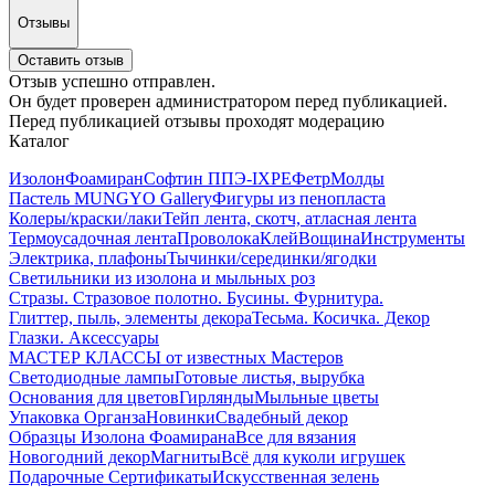
Отзывы
Оставить отзыв
Отзыв успешно отправлен.
Он будет проверен администратором перед публикацией.
Перед публикацией отзывы проходят модерацию
Каталог
Изолон
Фоамиран
Софтин ППЭ-IXPE
Фетр
Молды
Пастель MUNGYO Gallery
Фигуры из пенопласта
Колеры/краски/лаки
Тейп лента, скотч, атласная лента
Термоусадочная лента
Проволока
Клей
Вощина
Инструменты
Электрика, плафоны
Тычинки/серединки/ягодки
Светильники из изолона и мыльных роз
Стразы. Стразовое полотно. Бусины. Фурнитура.
Глиттер, пыль, элементы декора
Тесьма. Косичка. Декор
Глазки. Аксессуары
МАСТЕР КЛАССЫ от известных Мастеров
Светодиодные лампы
Готовые листья, вырубка
Основания для цветов
Гирлянды
Мыльные цветы
Упаковка Органза
Новинки
Свадебный декор
Образцы Изолона Фоамирана
Все для вязания
Новогодний декор
Магниты
Всё для куколи игрушек
Подарочные Сертификаты
Искусственная зелень