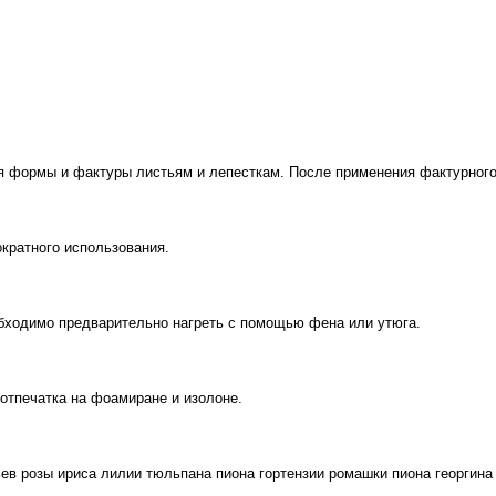
я формы и фактуры листьям и лепесткам.
После применения фактурного
ократного использования.
обходимо предварительно нагреть с помощью фена или утюга.
 отпечатка на фоамиране и изолоне.
ьев розы ириса лилии тюльпана пиона гортензии ромашки пиона георги