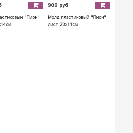
б
900 руб
1750 р
астиковый "Пион"
Молд пластиковый "Пион"
Молд пл
х14см
лист 28х14см
"Подсол
31х28см