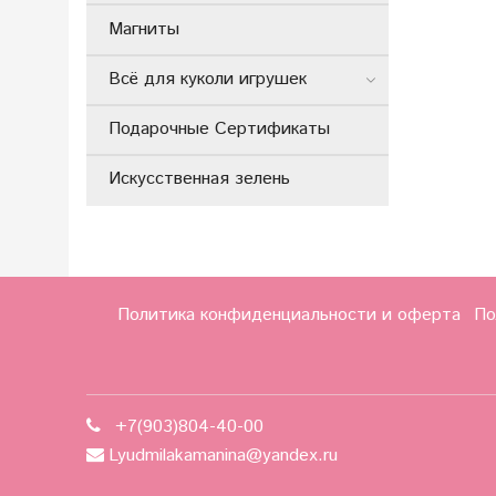
Магниты
Всё для куколи игрушек
Подарочные Сертификаты
Искусственная зелень
Политика конфиденциальности и оферта
По
+7(903)804-40-00
Lyudmilakamanina@yandex.ru