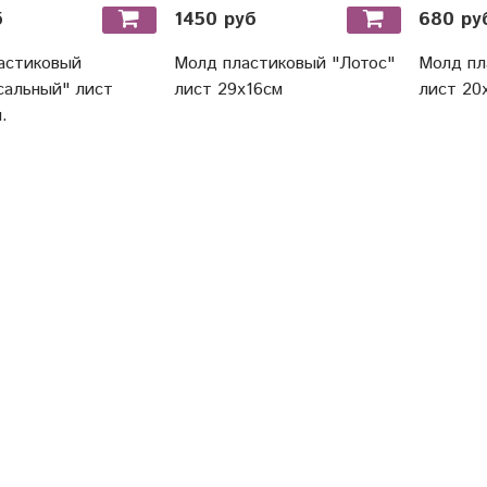
б
1450 руб
680 ру
астиковый
Молд пластиковый "Лотос"
Молд пл
сальный" лист
лист 29х16см
лист 20
.