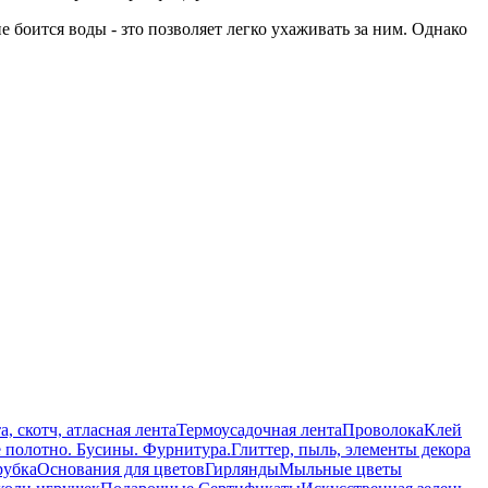
боится воды - зто позволяет легко ухаживать за ним. Однако
а, скотч, атласная лента
Термоусадочная лента
Проволока
Клей
е полотно. Бусины. Фурнитура.
Глиттер, пыль, элементы декора
рубка
Основания для цветов
Гирлянды
Мыльные цветы