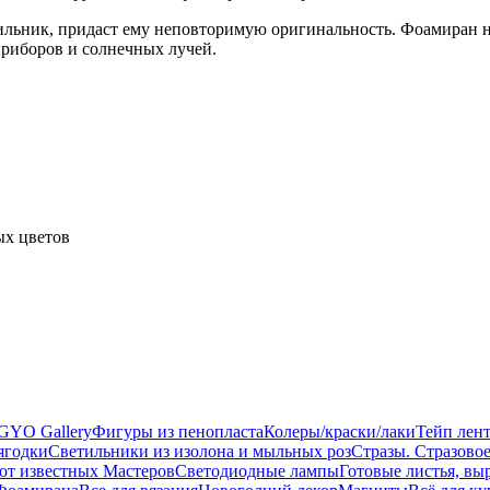
ильник, придаст ему неповторимую оригинальность. Фоамиран не 
приборов и солнечных лучей.
ых цветов
GYO Gallery
Фигуры из пенопласта
Колеры/краски/лаки
Тейп лент
ягодки
Светильники из изолона и мыльных роз
Стразы. Стразово
 известных Мастеров
Светодиодные лампы
Готовые листья, вы