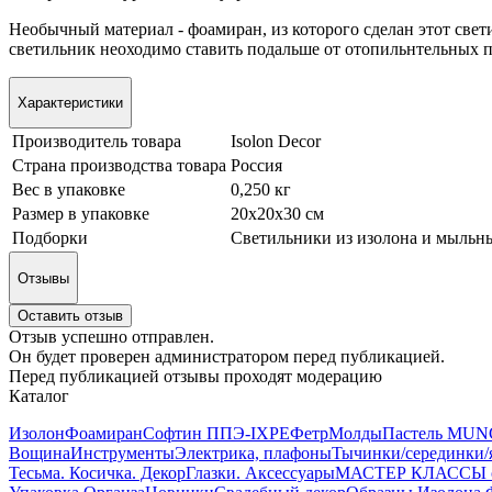
Необычный материал - фоамиран, из которого сделан этот свет
светильник неоходимо ставить подальше от отопильнтельных 
Характеристики
Производитель товара
Isolon Decor
Страна производства товара
Россия
Вес в упаковке
0,250 кг
Размер в упаковке
20х20х30 см
Подборки
Светильники из изолона и мыльн
Отзывы
Оставить отзыв
Отзыв успешно отправлен.
Он будет проверен администратором перед публикацией.
Перед публикацией отзывы проходят модерацию
Каталог
Изолон
Фоамиран
Софтин ППЭ-IXPE
Фетр
Молды
Пастель MUN
Вощина
Инструменты
Электрика, плафоны
Тычинки/серединки/
Тесьма. Косичка. Декор
Глазки. Аксессуары
МАСТЕР КЛАССЫ от