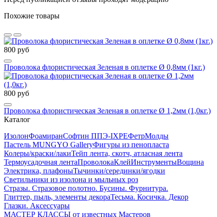
Похожие товары
800 руб
Проволока флористическая Зеленая в оплетке Ø 0,8мм (1кг.)
800 руб
Проволока флористическая Зеленая в оплетке Ø 1,2мм (1,0кг.)
Каталог
Изолон
Фоамиран
Софтин ППЭ-IXPE
Фетр
Молды
Пастель MUNGYO Gallery
Фигуры из пенопласта
Колеры/краски/лаки
Тейп лента, скотч, атласная лента
Термоусадочная лента
Проволока
Клей
Инструменты
Вощина
Электрика, плафоны
Тычинки/серединки/ягодки
Светильники из изолона и мыльных роз
Стразы. Стразовое полотно. Бусины. Фурнитура.
Глиттер, пыль, элементы декора
Тесьма. Косичка. Декор
Глазки. Аксессуары
МАСТЕР КЛАССЫ от известных Мастеров