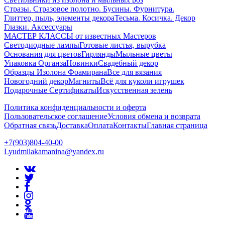
Стразы. Стразовое полотно. Бусины. Фурнитура.
Глиттер, пыль, элементы декора
Тесьма. Косичка. Декор
Глазки. Аксессуары
МАСТЕР КЛАССЫ от известных Мастеров
Светодиодные лампы
Готовые листья, вырубка
Основания для цветов
Гирлянды
Мыльные цветы
Упаковка Органза
Новинки
Свадебный декор
Образцы Изолона Фоамирана
Все для вязания
Новогодний декор
Магниты
Всё для куколи игрушек
Подарочные Сертификаты
Искусственная зелень
Политика конфиденциальности и оферта
Пользовательское соглашение
Условия обмена и возврата
Обратная связь
Доставка
Оплата
Контакты
Главная страница
+7(903)804-40-00
Lyudmilakamanina@yandex.ru