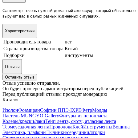
Сантиметр - очень нужный домашний аксессуар, который обязательно
выручит вас в самых разных жизненных ситуациях.
Характеристики
Производитель товара
нет
Страна производства товара
Китай
Подборки
инструменты
Отзывы
Оставить отзыв
Отзыв успешно отправлен.
Он будет проверен администратором перед публикацией.
Перед публикацией отзывы проходят модерацию
Каталог
Изолон
Фоамиран
Софтин ППЭ-IXPE
Фетр
Молды
Пастель MUNGYO Gallery
Фигуры из пенопласта
Колеры/краски/лаки
Тейп лента, скотч, атласная лента
Термоусадочная лента
Проволока
Клей
Инструменты
Вощина
Электрика, плафоны
Тычинки/серединки/ягодки
Светильники из изолона и мыльных роз