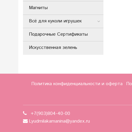
Магниты
Всё для куколи игрушек
Подарочные Сертификаты
Искусственная зелень
Политика конфиденциальности и оферта
По
+7(903)804-40-00
Lyudmilakamanina@yandex.ru