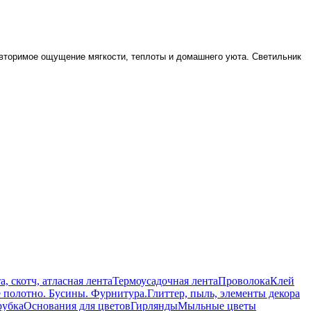
овторимое ощущение мягкости, теплоты и домашнего уюта. Светильник
а, скотч, атласная лента
Термоусадочная лента
Проволока
Клей
е полотно. Бусины. Фурнитура.
Глиттер, пыль, элементы декора
рубка
Основания для цветов
Гирлянды
Мыльные цветы