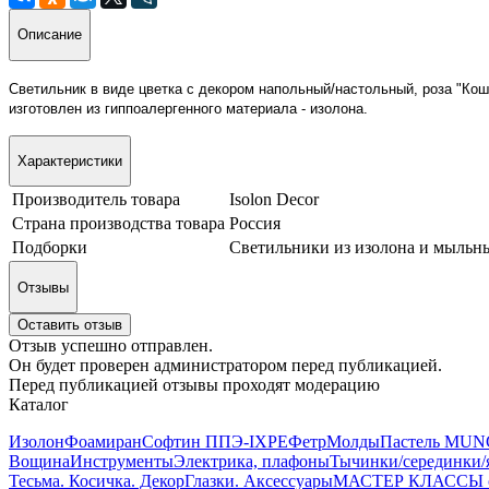
Описание
Светильник в виде цветка с декором напольный/настольный, роза "Ко
изготовлен из гиппоалергенного материала - изолона.
Характеристики
Производитель товара
Isolon Decor
Страна производства товара
Россия
Подборки
Светильники из изолона и мыльн
Отзывы
Оставить отзыв
Отзыв успешно отправлен.
Он будет проверен администратором перед публикацией.
Перед публикацией отзывы проходят модерацию
Каталог
Изолон
Фоамиран
Софтин ППЭ-IXPE
Фетр
Молды
Пастель MUN
Вощина
Инструменты
Электрика, плафоны
Тычинки/серединки/
Тесьма. Косичка. Декор
Глазки. Аксессуары
МАСТЕР КЛАССЫ от