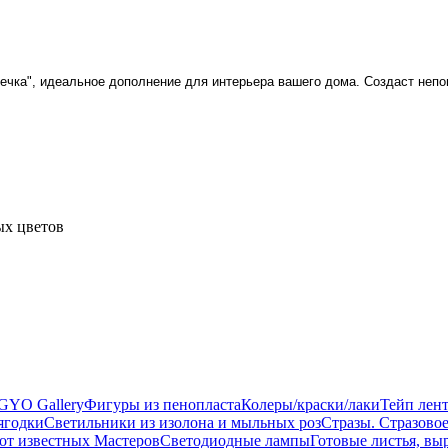
шечка", идеальное дополнение для интерьера вашего дома. Создаст неп
ых цветов
GYO Gallery
Фигуры из пенопласта
Колеры/краски/лаки
Тейп лент
ягодки
Светильники из изолона и мыльных роз
Стразы. Стразово
 известных Мастеров
Светодиодные лампы
Готовые листья, вы