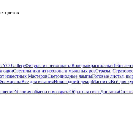
ых цветов
GYO Gallery
Фигуры из пенопласта
Колеры/краски/лаки
Тейп лент
ягодки
Светильники из изолона и мыльных роз
Стразы. Стразово
 известных Мастеров
Светодиодные лампы
Готовые листья, вы
Фоамирана
Все для вязания
Новогодний декор
Магниты
Всё для к
лашение
Условия обмена и возврата
Обратная связь
Доставка
Оплат