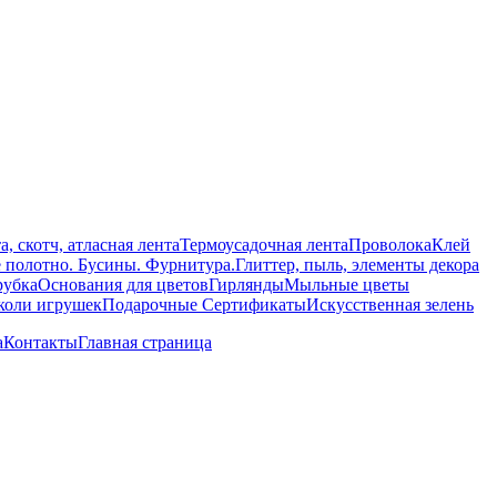
а, скотч, атласная лента
Термоусадочная лента
Проволока
Клей
е полотно. Бусины. Фурнитура.
Глиттер, пыль, элементы декора
рубка
Основания для цветов
Гирлянды
Мыльные цветы
уколи игрушек
Подарочные Сертификаты
Искусственная зелень
а
Контакты
Главная страница