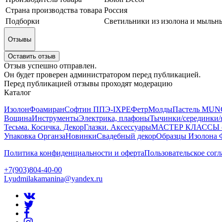
Страна производства товара
Россия
Подборки
Светильники из изолона и мыльн
Отзывы
Оставить отзыв
Отзыв успешно отправлен.
Он будет проверен администратором перед публикацией.
Перед публикацией отзывы проходят модерацию
Каталог
Изолон
Фоамиран
Софтин ППЭ-IXPE
Фетр
Молды
Пастель MUN
Вощина
Инструменты
Электрика, плафоны
Тычинки/серединки/
Тесьма. Косичка. Декор
Глазки. Аксессуары
МАСТЕР КЛАССЫ от
Упаковка Органза
Новинки
Свадебный декор
Образцы Изолона 
Политика конфиденциальности и оферта
Пользовательское сог
+7(903)804-40-00
Lyudmilakamanina@yandex.ru