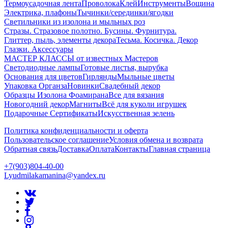
Термоусадочная лента
Проволока
Клей
Инструменты
Вощина
Электрика, плафоны
Тычинки/серединки/ягодки
Светильники из изолона и мыльных роз
Стразы. Стразовое полотно. Бусины. Фурнитура.
Глиттер, пыль, элементы декора
Тесьма. Косичка. Декор
Глазки. Аксессуары
МАСТЕР КЛАССЫ от известных Мастеров
Светодиодные лампы
Готовые листья, вырубка
Основания для цветов
Гирлянды
Мыльные цветы
Упаковка Органза
Новинки
Свадебный декор
Образцы Изолона Фоамирана
Все для вязания
Новогодний декор
Магниты
Всё для куколи игрушек
Подарочные Сертификаты
Искусственная зелень
Политика конфиденциальности и оферта
Пользовательское соглашение
Условия обмена и возврата
Обратная связь
Доставка
Оплата
Контакты
Главная страница
+7(903)804-40-00
Lyudmilakamanina@yandex.ru