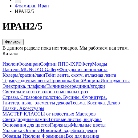
Фоамиран Иран
ИРАН2/5
ИРАН2/5
Фильтры
В данном разделе пока нет товаров. Мы работаем над этим.
Каталог
Изолон
Фоамиран
Софтин ППЭ-IXPE
Фетр
Молды
Пастель MUNGYO Gallery
Фигуры из пенопласта
Колеры/краски/лаки
Тейп лента, скотч, атласная лента
Термоусадочная лента
Проволока
Клей
Вощина
Инструменты
Электрика, плафоны
Тычинки/серединки/ягодки
Светильники из изолона и мыльных роз
Стразы. Стразовое полотно. Бусины. Фурнитура.
Глиттер, пыль, элементы декора
Тесьма. Косичка. Декор
Глазки. Аксессуары
МАСТЕР КЛАССЫ от известных Мастеров
Светодиодные лампы
Готовые листья, вырубка
Основания для цветов
Гирлянды
Мыльные цветы
Упаковка Органза
Новинки
Свадебный декор
Образцы Изолона Фоамирана
Все для вязания