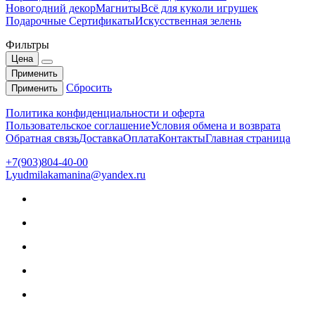
Новогодний декор
Магниты
Всё для куколи игрушек
Подарочные Сертификаты
Искусственная зелень
Фильтры
Цена
Применить
Сбросить
Применить
Политика конфиденциальности и оферта
Пользовательское соглашение
Условия обмена и возврата
Обратная связь
Доставка
Оплата
Контакты
Главная страница
+7(903)804-40-00
Lyudmilakamanina@yandex.ru