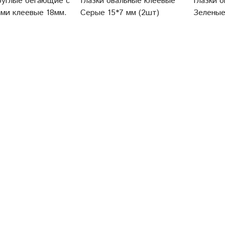
круглые бегающие с
Глазки овальные клеевые
Глазки 
ами клеевые 18мм.
Серые 15*7 мм (2шт)
Зеленые