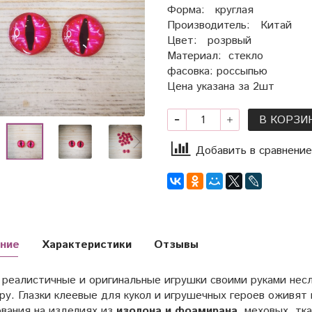
Форма: круглая
Производитель: Китай
Цвет: розрвый
Материал: стекло
фасовка: россыпью
Цена указана за 2шт
В КОРЗИ
Добавить в сравнение
ние
Характеристики
Отзывы
 реалистичные и оригинальные игрушки своими руками несл
ру. Глазки клеевые для кукол и игрушечных героев оживят
вания на изделиях из
изолона и фоамирана
, меховых, тк