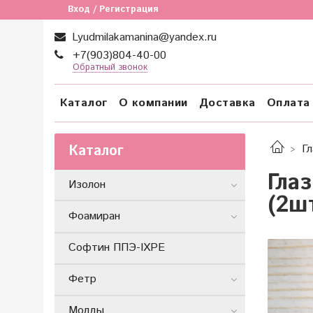
Вход / Регистрация
Lyudmilakamanina@yandex.ru
+7(903)804-40-00
Обратный звонок
Каталог
О компании
Доставка
Оплата
Каталог
Гл
Гла
Изолон
(2ш
Фоамиран
Софтин ППЭ-IXPE
Фетр
Молды