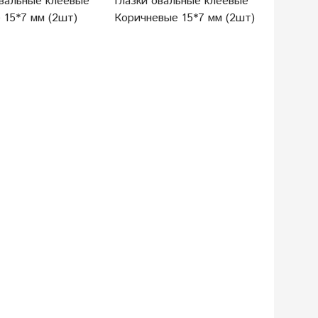
овальные клеевые
Глазки овальные клеевые
Глазки 
 15*7 мм (2шт)
Коричневые 15*7 мм (2шт)
Красные