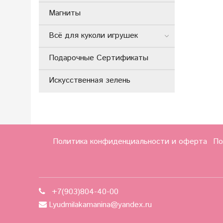
Магниты
Всё для куколи игрушек
Подарочные Сертификаты
Искусственная зелень
Политика конфиденциальности и оферта
По
+7(903)804-40-00
Lyudmilakamanina@yandex.ru