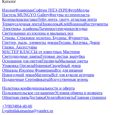
Каталог
Изолон
Фоамиран
Софтин ППЭ-IXPE
Фетр
Молды
Пастель MUNGYO Gallery
Фигуры из пенопласта
Колеры/краски/лаки
Тейп лента, скотч, атласная лента
Термоусадочная лента
Проволока
Клей
Вощина
Инструменты
Электрика, плафоны
Тычинки/серединки/ягодки
Светильники из изолона и мыльных роз
Стразы. Стразовое полотно. Бусины. Фурнитура.
Глиттер, пыль, элементы декора
Тесьма. Косичка. Декор
Глазки. Аксессуары
МАСТЕР КЛАССЫ от известных Мастеров
Светодиодные лампы
Готовые листья, вырубка
Основания для цветов
Гирлянды
Мыльные цветы
Упаковка Органза
Новинки
Свадебный декор
Образцы Изолона Фоамирана
Все для вязания
Новогодний декор
Магниты
Всё для куколи игрушек
Подарочные Сертификаты
Искусственная зелень
Политика конфиденциальности и оферта
Пользовательское соглашение
Условия обмена и возврата
Обратная связь
Доставка
Оплата
Контакты
Главная страница
+7(903)804-40-00
Lyudmilakamanina@yandex.ru