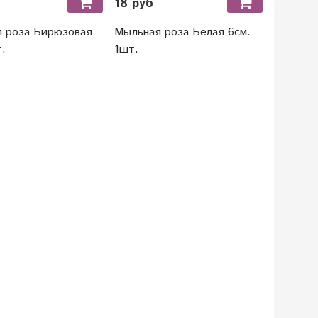
18 руб
18 руб
 роза Бирюзовая
Мыльная роза Белая 6см.
Мыльная
.
1шт.
6см 1шт