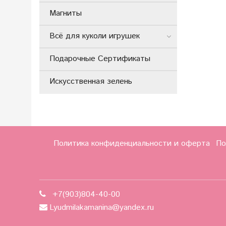
Магниты
Всё для куколи игрушек
Подарочные Сертификаты
Искусственная зелень
Политика конфиденциальности и оферта
По
+7(903)804-40-00
Lyudmilakamanina@yandex.ru