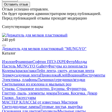
Оставить отзыв
Отзыв успешно отправлен.
Он будет проверен администратором перед публикацией.
Перед публикацией отзывы проходят модерацию
Сопутствующие товары
240 руб
Держатель для мелков пластиковый "MUNGYO"
Каталог
Изолон
Фоамиран
Софтин ППЭ-IXPE
Фетр
Молды
Пастель MUNGYO Gallery
Фигуры из пенопласта
Колеры/краски/лаки
Тейп лента, скотч, атласная лента
Термоусадочная лента
Проволока
Клей
Вощина
Инструменты
Электрика, плафоны
Тычинки/серединки/ягодки
Светильники из изолона и мыльных роз
Стразы. Стразовое полотно. Бусины. Фурнитура.
Глиттер, пыль, элементы декора
Тесьма. Косичка. Декор
Глазки. Аксессуары
МАСТЕР КЛАССЫ от известных Мастеров
Светодиодные лампы
Готовые листья, вырубка
Основания для цветов
Гирлянды
Мыльные цветы