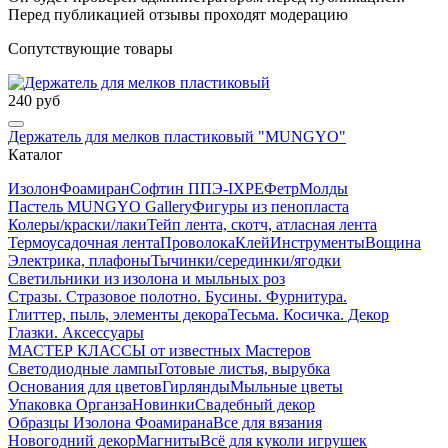
Перед публикацией отзывы проходят модерацию
Сопутствующие товары
240 руб
Держатель для мелков пластиковый "MUNGYO"
Каталог
Изолон
Фоамиран
Софтин ППЭ-IXPE
Фетр
Молды
Пастель MUNGYO Gallery
Фигуры из пенопласта
Колеры/краски/лаки
Тейп лента, скотч, атласная лента
Термоусадочная лента
Проволока
Клей
Инструменты
Вощина
Электрика, плафоны
Тычинки/серединки/ягодки
Светильники из изолона и мыльных роз
Стразы. Стразовое полотно. Бусины. Фурнитура.
Глиттер, пыль, элементы декора
Тесьма. Косичка. Декор
Глазки. Аксессуары
МАСТЕР КЛАССЫ от известных Мастеров
Светодиодные лампы
Готовые листья, вырубка
Основания для цветов
Гирлянды
Мыльные цветы
Упаковка Органза
Новинки
Свадебный декор
Образцы Изолона Фоамирана
Все для вязания
Новогодний декор
Магниты
Всё для куколи игрушек