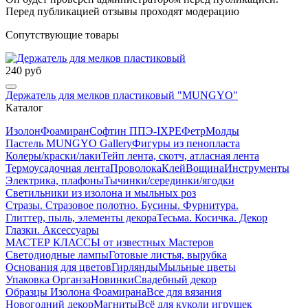
Перед публикацией отзывы проходят модерацию
Сопутствующие товары
240 руб
Держатель для мелков пластиковый "MUNGYO"
Каталог
Изолон
Фоамиран
Софтин ППЭ-IXPE
Фетр
Молды
Пастель MUNGYO Gallery
Фигуры из пенопласта
Колеры/краски/лаки
Тейп лента, скотч, атласная лента
Термоусадочная лента
Проволока
Клей
Вощина
Инструменты
Электрика, плафоны
Тычинки/серединки/ягодки
Светильники из изолона и мыльных роз
Стразы. Стразовое полотно. Бусины. Фурнитура.
Глиттер, пыль, элементы декора
Тесьма. Косичка. Декор
Глазки. Аксессуары
МАСТЕР КЛАССЫ от известных Мастеров
Светодиодные лампы
Готовые листья, вырубка
Основания для цветов
Гирлянды
Мыльные цветы
Упаковка Органза
Новинки
Свадебный декор
Образцы Изолона Фоамирана
Все для вязания
Новогодний декор
Магниты
Всё для куколи игрушек