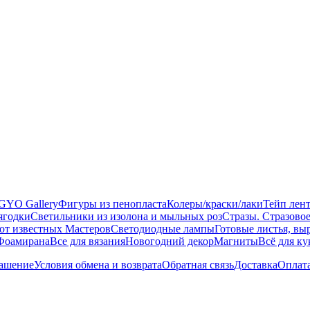
GYO Gallery
Фигуры из пенопласта
Колеры/краски/лаки
Тейп лент
ягодки
Светильники из изолона и мыльных роз
Стразы. Стразово
 известных Мастеров
Светодиодные лампы
Готовые листья, вы
Фоамирана
Все для вязания
Новогодний декор
Магниты
Всё для к
лашение
Условия обмена и возврата
Обратная связь
Доставка
Оплат