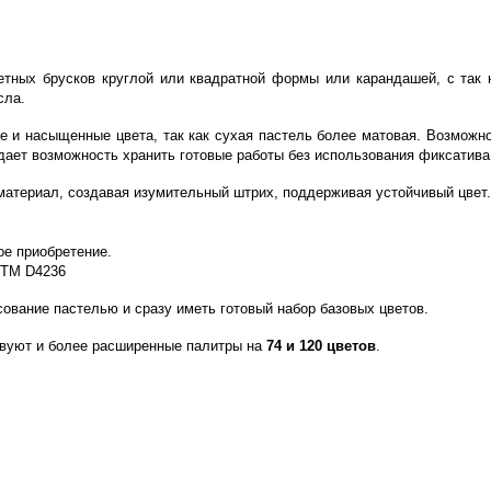
етных брусков круглой или квадратной формы или карандашей, с так
сла.
е и насыщенные цвета, так как сухая пастель более матовая. Возможн
дает возможность хранить готовые работы без использования фиксатива 
материал, создавая изумительный штрих, поддерживая устойчивый цвет.
ое приобретение.
СТМ D4236
сование пастелью и сразу иметь готовый набор базовых цветов.
вуют и более расширенные палитры на
74 и 120 цветов
.