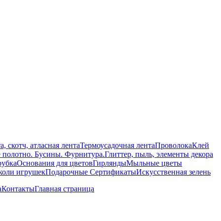
а, скотч, атласная лента
Термоусадочная лента
Проволока
Клей
е полотно. Бусины. Фурнитура.
Глиттер, пыль, элементы декора
рубка
Основания для цветов
Гирлянды
Мыльные цветы
уколи игрушек
Подарочные Сертификаты
Искусственная зелень
а
Контакты
Главная страница