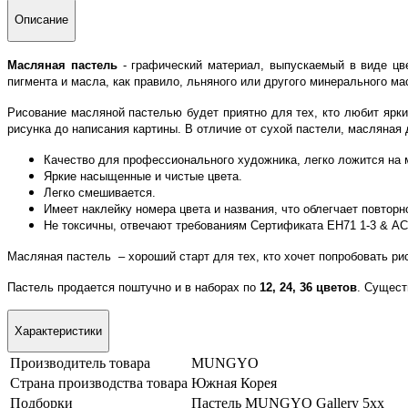
Описание
Масляная пастель
- графический материал, выпускаемый в виде цв
пигмента и масла, как правило, льняного или другого минерального ма
Рисование масляной пастелью будет приятно для тех, кто любит ярки
рисунка до написания картины.
В отличие от сухой пастели, масляная 
Качество для профессионального художника, легко ложится на 
Яркие насыщенные и чистые цвета.
Легко смешивается.
Имеет наклейку номера цвета и названия, что облегчает повторн
Не токсичны, отвечают требованиям Сертификата ЕН71 1-3 & А
Масляная пастель – хороший старт для тех, кто хочет попробовать ри
Пастель продается поштучно и в наборах по
12, 24, 36 цветов
. Сущест
Характеристики
Производитель товара
MUNGYO
Страна производства товара
Южная Корея
Подборки
Пастель MUNGYO Gallery 5хх