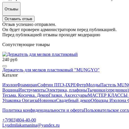
Отзывы
Оставить отзыв
Отзыв успешно отправлен.
Он будет проверен администратором перед публикацией.
Перед публикацией отзывы проходят модерацию
Сопутствующие товары
240 руб
Держатель для мелков пластиковый "MUNGYO"
Каталог
Изолон
Фоамиран
Софтин ППЭ-IXPE
Фетр
Молды
Пастель MUN
Вощина
Инструменты
Электрика, плафоны
Тычинки/серединки/
Тесьма. Косичка. Декор
Глазки. Аксессуары
МАСТЕР КЛАССЫ от
Упаковка Органза
Новинки
Свадебный декор
Образцы Изолона 
Политика конфиденциальности и оферта
Пользовательское сог
+7(903)804-40-00
Lyudmilakamanina@yandex.ru