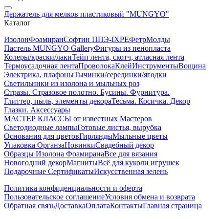
Держатель для мелков пластиковый "MUNGYO"
Каталог
Изолон
Фоамиран
Софтин ППЭ-IXPE
Фетр
Молды
Пастель MUNGYO Gallery
Фигуры из пенопласта
Колеры/краски/лаки
Тейп лента, скотч, атласная лента
Термоусадочная лента
Проволока
Клей
Инструменты
Вощина
Электрика, плафоны
Тычинки/серединки/ягодки
Светильники из изолона и мыльных роз
Стразы. Стразовое полотно. Бусины. Фурнитура.
Глиттер, пыль, элементы декора
Тесьма. Косичка. Декор
Глазки. Аксессуары
МАСТЕР КЛАССЫ от известных Мастеров
Светодиодные лампы
Готовые листья, вырубка
Основания для цветов
Гирлянды
Мыльные цветы
Упаковка Органза
Новинки
Свадебный декор
Образцы Изолона Фоамирана
Все для вязания
Новогодний декор
Магниты
Всё для куколи игрушек
Подарочные Сертификаты
Искусственная зелень
Политика конфиденциальности и оферта
Пользовательское соглашение
Условия обмена и возврата
Обратная связь
Доставка
Оплата
Контакты
Главная страница