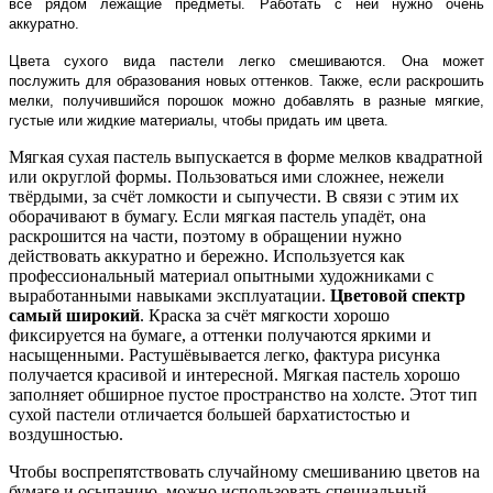
все рядом лежащие предметы. Работать с ней нужно очень
аккуратно.
Цвета сухого вида пастели легко смешиваются. Она может
послужить для образования новых оттенков. Также, если раскрошить
мелки, получившийся порошок можно добавлять в разные мягкие,
густые или жидкие материалы, чтобы придать им цвета.
Мягкая сухая пастель выпускается в форме мелков квадратной
или округлой формы. Пользоваться ими сложнее, нежели
твёрдыми, за счёт ломкости и сыпучести. В связи с этим их
оборачивают в бумагу. Если мягкая пастель упадёт, она
раскрошится на части, поэтому в обращении нужно
действовать аккуратно и бережно. Используется как
профессиональный материал опытными художниками с
выработанными навыками эксплуатации.
Цветовой спектр
самый широкий
. Краска за счёт мягкости хорошо
фиксируется на бумаге, а оттенки получаются яркими и
насыщенными. Растушёвывается легко, фактура рисунка
получается красивой и интересной. Мягкая пастель хорошо
заполняет обширное пустое пространство на холсте. Этот тип
сухой пастели отличается большей бархатистостью и
воздушностью.
Чтобы воспрепятствовать случайному смешиванию цветов на
бумаге и осыпанию, можно использовать специальный