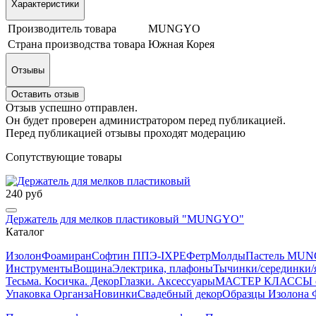
Характеристики
Производитель товара
MUNGYO
Страна производства товара
Южная Корея
Отзывы
Оставить отзыв
Отзыв успешно отправлен.
Он будет проверен администратором перед публикацией.
Перед публикацией отзывы проходят модерацию
Сопутствующие товары
240 руб
Держатель для мелков пластиковый "MUNGYO"
Каталог
Изолон
Фоамиран
Софтин ППЭ-IXPE
Фетр
Молды
Пастель MUN
Инструменты
Вощина
Электрика, плафоны
Тычинки/серединки/
Тесьма. Косичка. Декор
Глазки. Аксессуары
МАСТЕР КЛАССЫ от
Упаковка Органза
Новинки
Свадебный декор
Образцы Изолона 