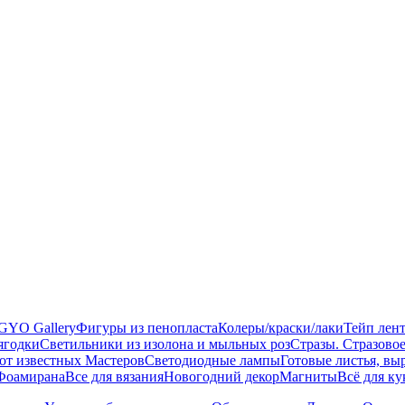
GYO Gallery
Фигуры из пенопласта
Колеры/краски/лаки
Тейп лент
ягодки
Светильники из изолона и мыльных роз
Стразы. Стразово
 известных Мастеров
Светодиодные лампы
Готовые листья, вы
Фоамирана
Все для вязания
Новогодний декор
Магниты
Всё для к