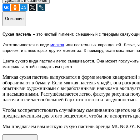
Добавить в сравнение
Описание
Сухая пастель –
это чистый пигмент, смешанный с твёрдым связующим
Изготавливается в виде
мелков
или пастельных карандашей. Легче, ч
впрочем, и в некоторых других моментах. К примеру, если масляная па
Цвета сухого вида пастели легко смешиваются. Она может послужить 
материалы, чтобы придать им цвета.
Мягкая сухая пастель выпускается в форме мелков квадратной 
оборачивают в бумагу. Если мягкая пастель упадёт, она раскр
опытными художниками с выработанными навыками эксплуат
и насыщенными. Растушёвывается легко, фактура рисунка получ
пастели отличается большей бархатистостью и воздушностью.
Чтобы воспрепятствовать случайному смешиванию цветов на б
предназначенным для этого веществом, чтобы не испортить цве
Мы предлагаем вам мягкую сухую пастель бренда MUNGOY- Кор