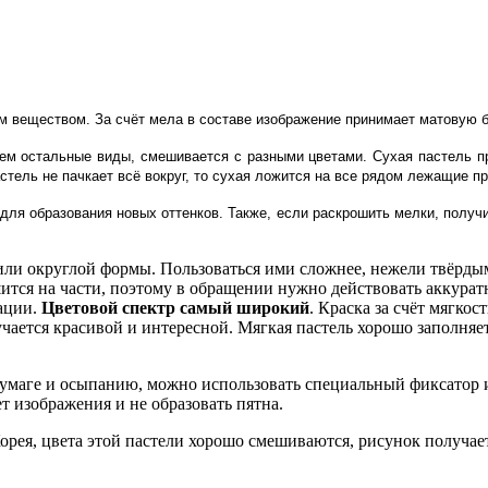
 веществом. За счёт мела в составе изображение принимает матовую ба
ем остальные виды, смешивается с разными цветами. Сухая пастель 
стель не пачкает всё вокруг, то сухая ложится на все рядом лежащие п
для образования новых оттенков. Также, если раскрошить мелки, получ
или округлой формы. Пользоваться ими сложнее, нежели твёрдыми
ошится на части, поэтому в обращении нужно действовать аккура
ации.
Цветовой спектр самый широкий
. Краска за счёт мягко
ается красивой и интересной. Мягкая пастель хорошо заполняет
умаге и осыпанию, можно использовать специальный фиксатор и
т изображения и не образовать пятна.
ея, цвета этой пастели хорошо смешиваются, рисунок получает