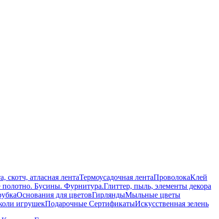
а, скотч, атласная лента
Термоусадочная лента
Проволока
Клей
е полотно. Бусины. Фурнитура.
Глиттер, пыль, элементы декора
рубка
Основания для цветов
Гирлянды
Мыльные цветы
уколи игрушек
Подарочные Сертификаты
Искусственная зелень