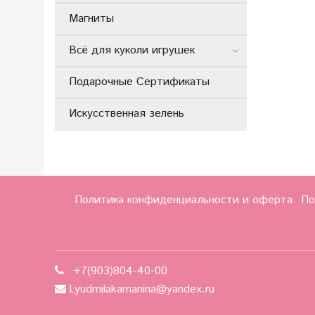
Магниты
Всё для куколи игрушек
Подарочные Сертификаты
Искусственная зелень
Политика конфиденциальности и оферта
По
+7(903)804-40-00
Lyudmilakamanina@yandex.ru