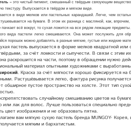
стель –
это чистый пигмент, смешанный с твёрдым связующим вещество
ую текстуру. Выпускается в твёрдом и мягком виде.
вается в виде
мелков
или пастельных карандашей. Легче, чем осталь
стушевывается на
бумаге
. В этом их разница с масляной, как, впрочем
е пачкает всё вокруг, то сухая ложится на все рядом лежащие предметы.
ого вида пастели легко смешиваются. Она может послужить для обра
йся порошок можно добавлять в разные мягкие, густые или жидкие мате
сухая пастель выпускается в форме мелков квадратной или
вёрдыми, за счёт ломкости и сыпучести. В связи с этим их
она раскрошится на части, поэтому в обращении нужно дей
иональный материал опытными художниками с выработанны
широкий
. Краска за счёт мягкости хорошо фиксируется на 
ными. Растушёвывается легко, фактура рисунка получается
ет обширное пустое пространство на холсте. Этот тип сух
остью.
оспрепятствовать случайному смешиванию цветов на бумаг
р или лак для волос. Лучше пользоваться специально пред
ть цвет изображения и не образовать пятна.
лагаем вам мягкую сухую пастель бренда MUNGOY- Корея, 
получается мягким и бархатистым.