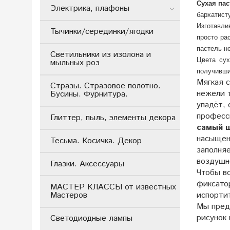
Сухая па
Электрика, плафоны
бархатист
Изготавли
Тычинки/серединки/ягодки
просто ра
пастель н
Светильники из изолона и
Цвета сух
мыльных роз
получивши
Мягкая 
Стразы. Стразовое полотно.
нежели т
Бусины. Фурнитура.
упадёт, 
професс
Глиттер, пыль, элементы декора
самый 
насыщен
Тесьма. Косичка. Декор
заполня
воздушн
Глазки. Аксессуары
Чтобы в
фиксато
МАСТЕР КЛАССЫ от известных
Мастеров
испорти
Мы пред
рисунок 
Светодиодные лампы