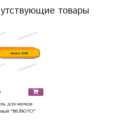
утствующие товары
б
ль для мелков
овый "MUNGYO"