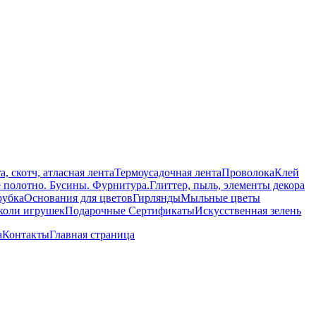
а, скотч, атласная лента
Термоусадочная лента
Проволока
Клей
е полотно. Бусины. Фурнитура.
Глиттер, пыль, элементы декора
рубка
Основания для цветов
Гирлянды
Мыльные цветы
уколи игрушек
Подарочные Сертификаты
Искусственная зелень
а
Контакты
Главная страница