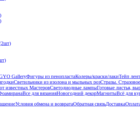
)
шт)
GYO Gallery
Фигуры из пенопласта
Колеры/краски/лаки
Тейп лент
ягодки
Светильники из изолона и мыльных роз
Стразы. Стразово
 известных Мастеров
Светодиодные лампы
Готовые листья, вы
Фоамирана
Все для вязания
Новогодний декор
Магниты
Всё для к
лашение
Условия обмена и возврата
Обратная связь
Доставка
Оплат