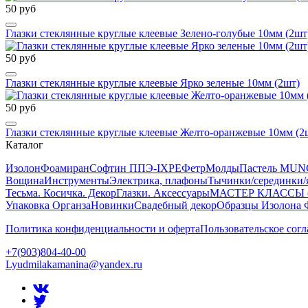
50 руб
Глазки стеклянные круглые клеевые Зелено-голубые 10мм (2шт
50 руб
Глазки стеклянные круглые клеевые Ярко зеленые 10мм (2шт)
50 руб
Глазки стеклянные круглые клеевые Желто-оранжевые 10мм (2
Каталог
Изолон
Фоамиран
Софтин ППЭ-IXPE
Фетр
Молды
Пастель MUN
Вощина
Инструменты
Электрика, плафоны
Тычинки/серединки/
Тесьма. Косичка. Декор
Глазки. Аксессуары
МАСТЕР КЛАССЫ от
Упаковка Органза
Новинки
Свадебный декор
Образцы Изолона 
Политика конфиденциальности и оферта
Пользовательское сог
+7(903)804-40-00
Lyudmilakamanina@yandex.ru